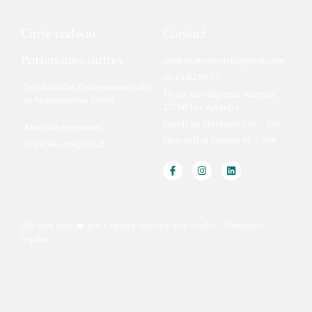
Carte cadeau
Contact
Partenaires autres
sophro.aunaturel@gmail.com
06 73 82 59 75
Syndicat des Professionnels de
16 rue des déportés martyrs,
la Naturopathie (SPN)
27700 Les Andelys
Lundi au Vendredi 17h - 20h
Mode de règlement :
Mercredi et Samedi 9h - 20h
Espèces, chèque, CB
Site créé avec ❤️️ par l'agence
serenity web studio
–
Mentions
légales
–