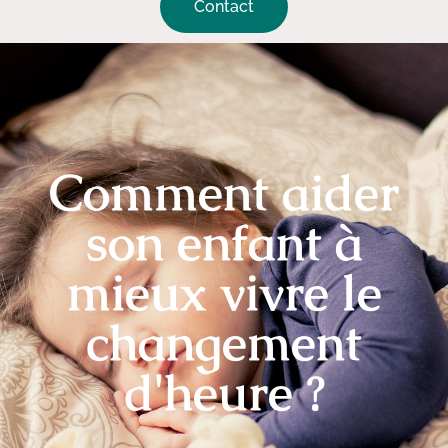
Contact
Comment aider
son enfant à
mieux vivre le
changement
d'heure ?